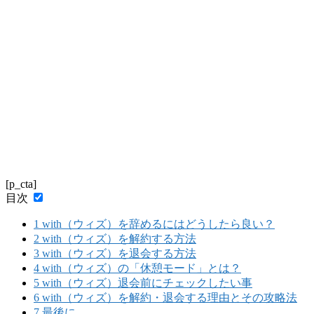
[p_cta]
目次
1
with（ウィズ）を辞めるにはどうしたら良い？
2
with（ウィズ）を解約する方法
3
with（ウィズ）を退会する方法
4
with（ウィズ）の「休憩モード」とは？
5
with（ウィズ）退会前にチェックしたい事
6
with（ウィズ）を解約・退会する理由とその攻略法
7
最後に